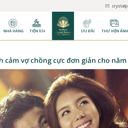
crystal
NHÀ HÀNG
TIỆN ÍCH
ƯU ĐÃI
THƯ VIỆN ẢN
h cảm vợ chồng cực đơn giản cho năm