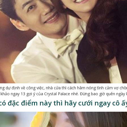
ng dự định về công việc, nhà cửa thì cách hâm nóng tình cảm vợ ch
 khảo ngay 13 gợi ý của Crystal Palace nhé. Đừng bao giờ quên ngày 
ó đặc điểm này thì hãy cưới ngay cô ấy