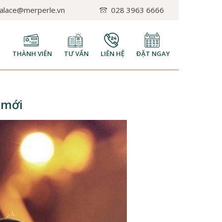
palace@merperle.vn
028 3963 6666
H
THÀNH VIÊN
TƯ VẤN
LIÊN HỆ
ĐẶT NGAY
 mới