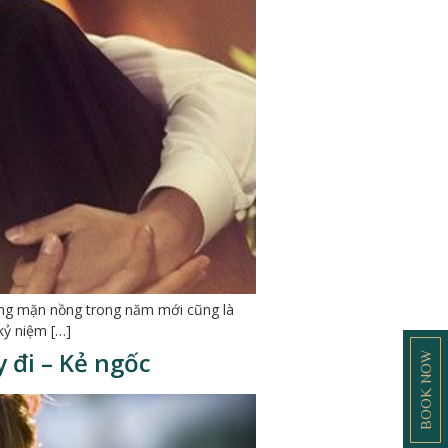
ồng mặn nồng trong năm mới cũng là
kỷ niệm […]
 đi – Kẻ ngốc
BOOK NOW