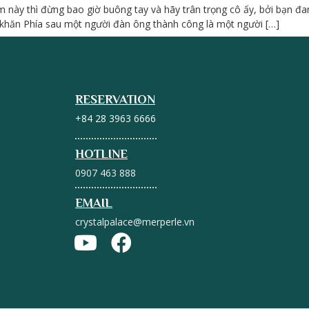
 này thì đừng bao giờ buông tay và hãy trân trọng cô ấy, bởi bạn đ
 khăn Phía sau một người đàn ông thành công là một người […]
RESERVATION
+84 28 3963 6666
HOTLINE
0907 463 888
EMAIL
crystalpalace@merperle.vn